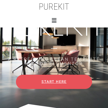
PUREKIT
PUREKIT
A REFRESHING CLEAN TEMPLATE
KIT FOR ELEMENTOR​
START HERE